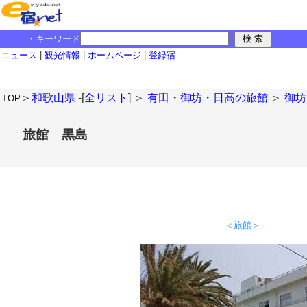
・キーワード
ニュース
|
観光情報
|
ホームページ
|
登録宿
＞
和歌山県
-[
全リスト
] ＞
有田・御坊・日高の旅館
＞
御坊
TOP
旅館 黒島
＜旅館＞