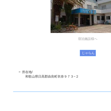
宿泊施設様へ
じゃらん
■
所在地/
和歌山県日高郡由良町衣奈９７３−２