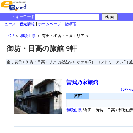
・キーワード
ニュース
|
観光情報
|
ホームページ
|
登録宿
TOP
＞
和歌山県
＞
有田・御坊・日高エリア
＞
御坊・日高の旅館 9軒
全て表示
/
御坊・日高エリアで絞込み＞
ホテル
(2)
コンドミニアム
(1)
旅
曽我乃家旅館
じゃら
旅館
和歌山県
/有田・御坊・日高 / 和歌