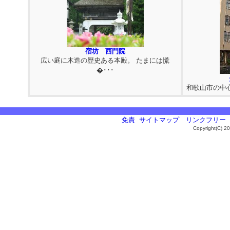
宿坊 西門院
広い庭に木造の歴史ある本殿。 たまには慌
�･･･
和歌山市の中
免責
サイトマップ
リンクフリー
Copyright(C) 