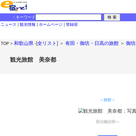
・キーワード
ニュース
|
観光情報
|
ホームページ
|
登録宿
＞
和歌山県
-[
全リスト
] ＞
有田・御坊・日高の旅館
＞
御坊
TOP
観光旅館 美奈都
＜旅館＞
宿泊施設様へ