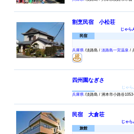
割烹民宿 小松荘
じゃら
民宿
兵庫県
/淡路島 /
淡路島一宮温泉
/
四州園なぎさ
じゃら
兵庫県
/淡路島 / 洲本市小路谷1053
民宿 大倉荘
じゃら
旅館