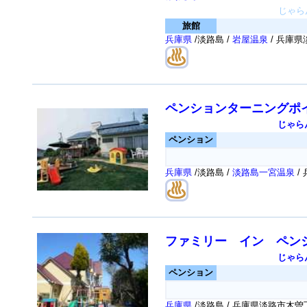
じゃら
旅館
兵庫県
/淡路島 /
岩屋温泉
/ 兵庫県
ペンションターニングポ
じゃら
ペンション
兵庫県
/淡路島 /
淡路島一宮温泉
/
ファミリー イン ペン
じゃら
ペンション
兵庫県
/淡路島 / 兵庫県淡路市木