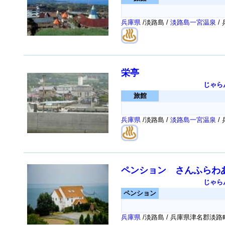
兵庫県
/淡路島 /
淡路島一宮温泉
/
栄亭
じゃら
旅館
兵庫県
/淡路島 /
淡路島一宮温泉
/
ペンション さんふらわ
じゃら
ペンション
兵庫県
/淡路島 / 兵庫県津名郡淡