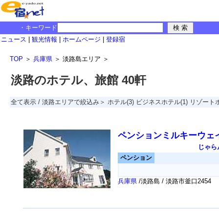
・キーワード
ニュース
|
観光情報
|
ホームページ
|
登録宿
TOP
＞
兵庫県
＞
淡路島エリア
＞
淡路のホテル、旅館 40軒
全て表示
/
淡路エリアで絞込み＞
ホテル
(3)
ビジネスホテル
(1)
リゾート
ペンションミルキーウェ
じゃら
ペンション
兵庫県
/淡路島 / 淡路市釜口2454