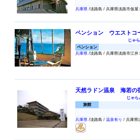
兵庫県
/淡路島 / 兵庫県淡路市仮
ペンション ウエストコ
じゃら
ペンション
兵庫県
/淡路島 / 兵庫県淡路市江
天然ラドン温泉 海若の宿
じゃら
旅館
兵庫県
/淡路島 /
温泉有り
/ 兵庫