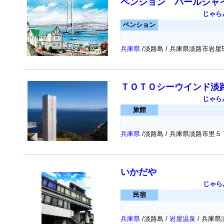
ペンション パールシャ
じゃら
ペンション
兵庫県
/淡路島 / 兵庫県淡路市岩屋57
ＴＯＴＯシーウインド淡
じゃら
旅館
兵庫県
/淡路島 / 兵庫県淡路市里
いかだや
じゃら
民宿
兵庫県
/淡路島 /
岩屋温泉
/ 兵庫県