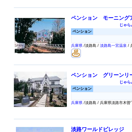
ペンション モーニング
じゃら
ペンション
兵庫県
/淡路島 /
淡路島一宮温泉
/
ペンション グリーンリ
じゃら
ペンション
兵庫県
/淡路島 / 兵庫県淡路市木
淡路ワールドビレッジ