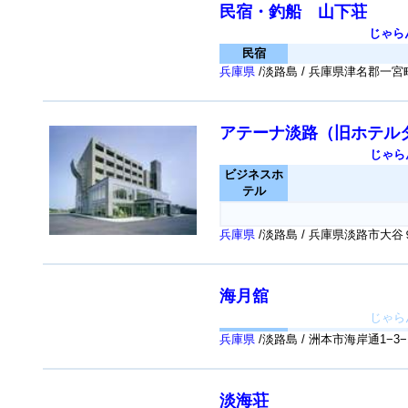
民宿・釣船 山下荘
じゃら
民宿
兵庫県
/淡路島 / 兵庫県津名郡一
アテーナ淡路（旧ホテル
じゃら
ビジネスホ
テル
兵庫県
/淡路島 / 兵庫県淡路市大
海月舘
じゃら
兵庫県
/淡路島 / 洲本市海岸通1−3−
淡海荘