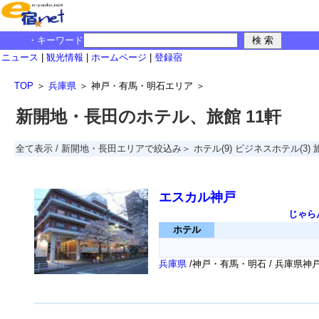
・キーワード
ニュース
|
観光情報
|
ホームページ
|
登録宿
TOP
＞
兵庫県
＞
神戸・有馬・明石エリア
＞
新開地・長田のホテル、旅館 11軒
全て表示
/
新開地・長田エリアで絞込み＞
ホテル
(9)
ビジネスホテル
(3)
エスカル神戸
じゃら
ホテル
兵庫県
/神戸・有馬・明石 / 兵庫県神戸