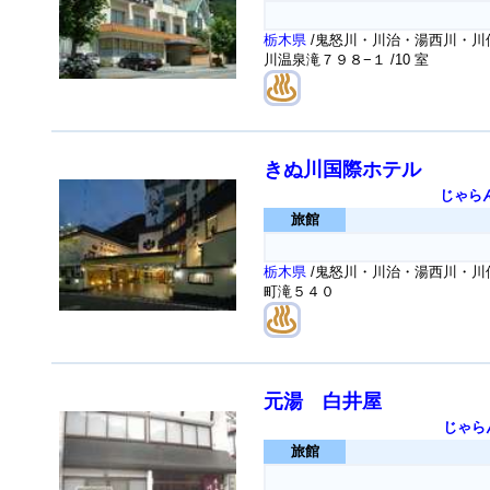
栃木県
/鬼怒川・川治・湯西川・川俣
川温泉滝７９８−１
/10 室
きぬ川国際ホテル
じゃら
旅館
栃木県
/鬼怒川・川治・湯西川・川俣
町滝５４０
元湯 白井屋
じゃら
旅館