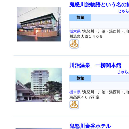
鬼怒川旅物語という名の
じゃら
旅館
栃木県
/鬼怒川・川治・湯西川・川俣
川温泉大原１４０９
川治温泉 一柳閣本館
じゃら
旅館
栃木県
/鬼怒川・川治・湯西川・川俣
泉高原４６
/97 室
鬼怒川金谷ホテル