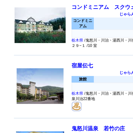
コンドミニアム スクウ
じゃら
コンドミニ
アム
栃木県
/鬼怒川・川治・湯西川・川
２９−１
/10 室
宿屋伝七
じゃら
旅館
栃木県
/鬼怒川・川治・湯西川・川俣
泉川治22番地
鬼怒川温泉 若竹の庄