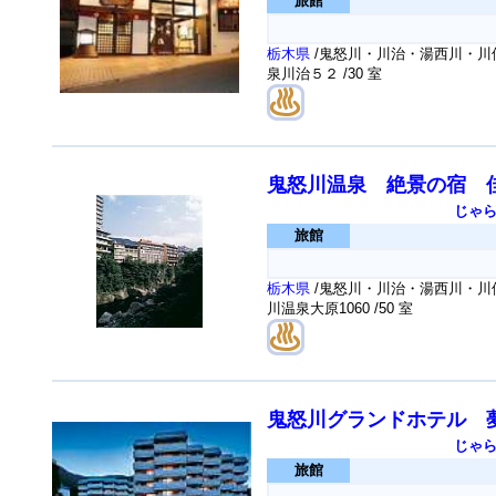
旅館
栃木県
/鬼怒川・川治・湯西川・川俣
泉川治５２
/30 室
鬼怒川温泉 絶景の宿 
じゃ
旅館
栃木県
/鬼怒川・川治・湯西川・川俣
川温泉大原1060
/50 室
鬼怒川グランドホテル 
じゃ
旅館