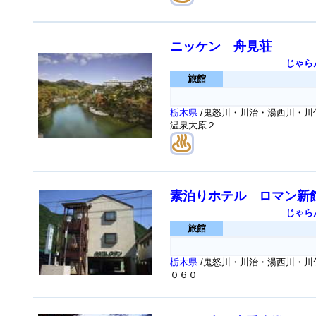
ニッケン 舟見荘
じゃら
旅館
栃木県
/鬼怒川・川治・湯西川・川俣
温泉大原２
素泊りホテル ロマン新
じゃら
旅館
栃木県
/鬼怒川・川治・湯西川・川
０６０