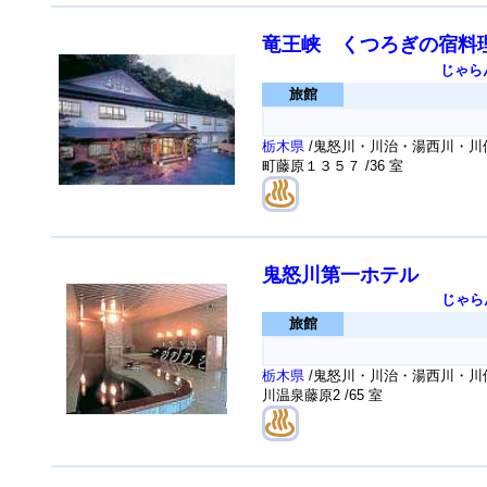
竜王峡 くつろぎの宿料
じゃら
旅館
栃木県
/鬼怒川・川治・湯西川・川俣
町藤原１３５７
/36 室
鬼怒川第一ホテル
じゃら
旅館
栃木県
/鬼怒川・川治・湯西川・川俣
川温泉藤原2
/65 室