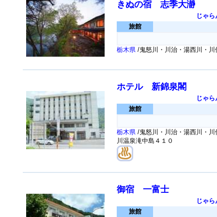
きぬの宿 志季大瀞
じゃら
旅館
栃木県
/鬼怒川・川治・湯西川・川俣
ホテル 新錦泉閣
じゃら
旅館
栃木県
/鬼怒川・川治・湯西川・川俣
川温泉滝中島４１０
御宿 一富士
じゃら
旅館