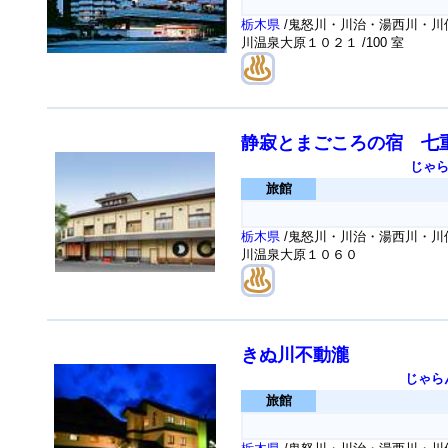
栃木県
/鬼怒川・川治・湯西川・川俣
川温泉大原１０２１
/100 室
静寂とまごころの宿 七
じゃ
旅館
栃木県
/鬼怒川・川治・湯西川・川俣
川温泉大原１０６０
きぬ川不動瀧
じゃら
旅館