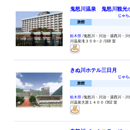
鬼怒川温泉 鬼怒川観光
じゃら
旅館
栃木県
/鬼怒川・川治・湯西川・川俣
川温泉滝３５９−２
/168 室
きぬ川ホテル三日月
じゃら
旅館
栃木県
/鬼怒川・川治・湯西川・川俣
川温泉大原１４００
/302 室