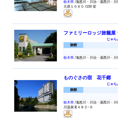
栃木県
/鬼怒川・川治・湯西川・川俣
大原１０６０
/109 室
ファミリーロッジ旅籠屋
じゃら
旅館
栃木県
/鬼怒川・川治・湯西川・川俣
ものぐさの宿 花千郷
じゃら
旅館
栃木県
/鬼怒川・川治・湯西川・川俣
川温泉滝４８２−６