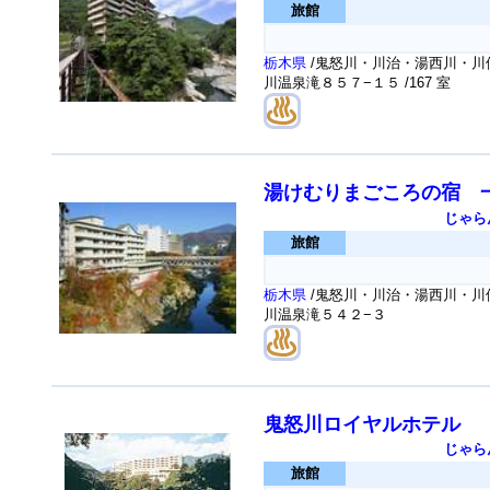
旅館
栃木県
/鬼怒川・川治・湯西川・川俣
川温泉滝８５７−１５
/167 室
湯けむりまごころの宿 
じゃら
旅館
栃木県
/鬼怒川・川治・湯西川・川俣
川温泉滝５４２−３
鬼怒川ロイヤルホテル
じゃら
旅館