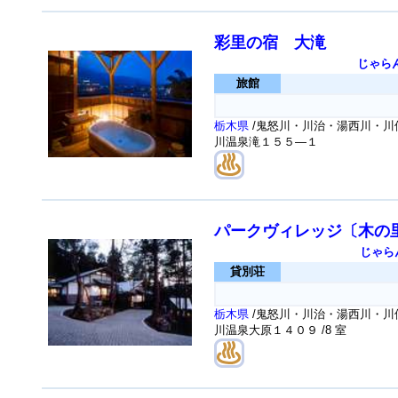
彩里の宿 大滝
じゃら
旅館
栃木県
/鬼怒川・川治・湯西川・川俣
川温泉滝１５５―１
パークヴィレッジ〔木の
じゃら
貸別荘
栃木県
/鬼怒川・川治・湯西川・川俣
川温泉大原１４０９
/8 室