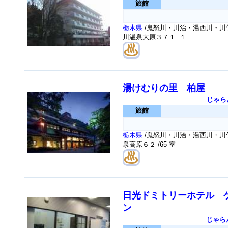
旅館
栃木県
/鬼怒川・川治・湯西川・川俣
川温泉大原３７１−１
湯けむりの里 柏屋
じゃら
旅館
栃木県
/鬼怒川・川治・湯西川・川俣
泉高原６２
/65 室
日光ドミトリーホテル 
ン
じゃら