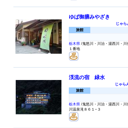
ゆば御膳みやざき
じゃら
旅館
栃木県
/鬼怒川・川治・湯西川・川俣
１番地
渓流の宿 緑水
じゃら
旅館
栃木県
/鬼怒川・川治・湯西川・川俣
川温泉滝８６１−３