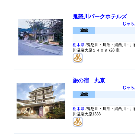
鬼怒川パークホテルズ
じゃら
旅館
栃木県
/鬼怒川・川治・湯西川・川俣
川温泉大原１４０９
/28 室
旅の宿 丸京
じゃら
旅館
栃木県
/鬼怒川・川治・湯西川・川俣
川温泉大原1388