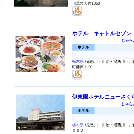
川温泉大原1060
ホテル キャトルセゾン
じゃら
ホテル
栃木県
/鬼怒川・川治・湯西川・川俣
町藤原１９
伊東園ホテルニューさく
じゃら
ホテル
栃木県
/鬼怒川・川治・湯西川・川
０６０