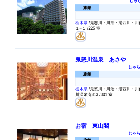
じゃ
旅館
栃木県
/鬼怒川・川治・湯西川・川俣
１−１
/225 室
鬼怒川温泉 あさや
じゃ
旅館
栃木県
/鬼怒川・川治・湯西川・川俣
川温泉滝813
/301 室
お宿 東山閣
じゃ