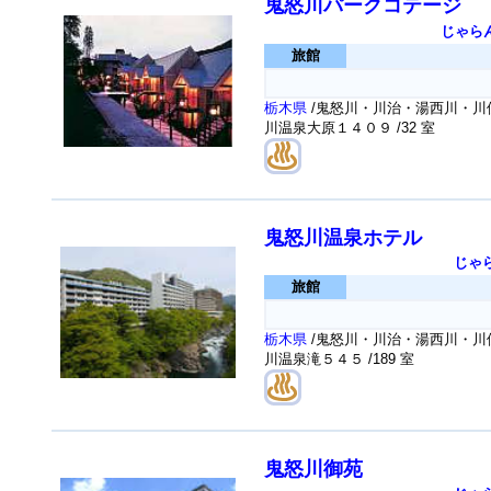
鬼怒川パークコテージ
じゃら
旅館
栃木県
/鬼怒川・川治・湯西川・川俣
川温泉大原１４０９
/32 室
鬼怒川温泉ホテル
じゃ
旅館
栃木県
/鬼怒川・川治・湯西川・川俣
川温泉滝５４５
/189 室
鬼怒川御苑