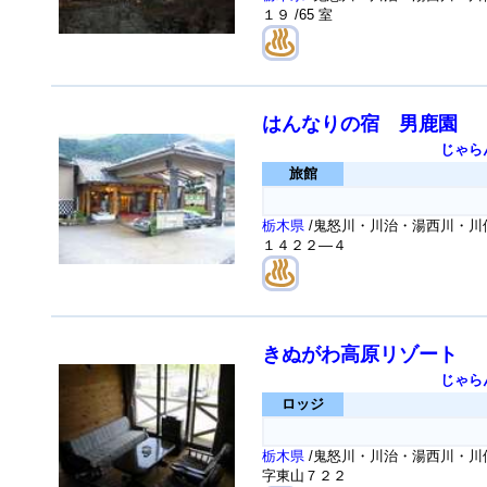
１９
/65 室
はんなりの宿 男鹿園
じゃら
旅館
栃木県
/鬼怒川・川治・湯西川・川俣
１４２２―４
きぬがわ高原リゾート
じゃら
ロッジ
栃木県
/鬼怒川・川治・湯西川・川俣
字東山７２２