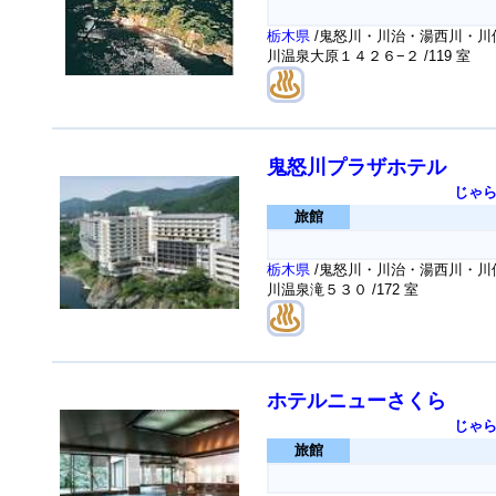
栃木県
/鬼怒川・川治・湯西川・川俣
川温泉大原１４２６−２
/119 室
鬼怒川プラザホテル
じゃ
旅館
栃木県
/鬼怒川・川治・湯西川・川俣
川温泉滝５３０
/172 室
ホテルニューさくら
じゃ
旅館