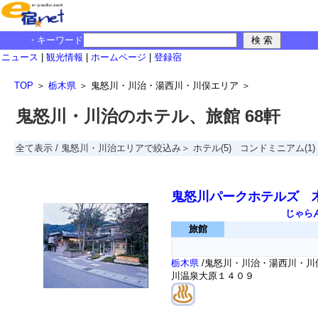
・キーワード
ニュース
|
観光情報
|
ホームページ
|
登録宿
TOP
＞
栃木県
＞
鬼怒川・川治・湯西川・川俣エリア
＞
鬼怒川・川治のホテル、旅館 68軒
全て表示
/
鬼怒川・川治エリアで絞込み＞
ホテル
(5)
コンドミニアム
(1)
鬼怒川パークホテルズ 
じゃら
旅館
栃木県
/鬼怒川・川治・湯西川・川俣
川温泉大原１４０９