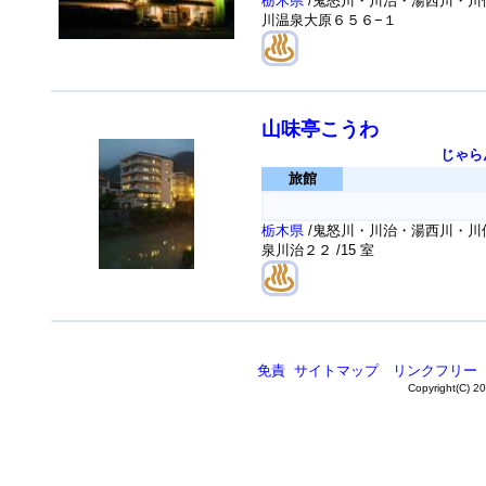
栃木県
/鬼怒川・川治・湯西川・川俣
川温泉大原６５６−１
山味亭こうわ
じゃら
旅館
栃木県
/鬼怒川・川治・湯西川・川俣
泉川治２２
/15 室
免責
サイトマップ
リンクフリー
Copyright(C) 