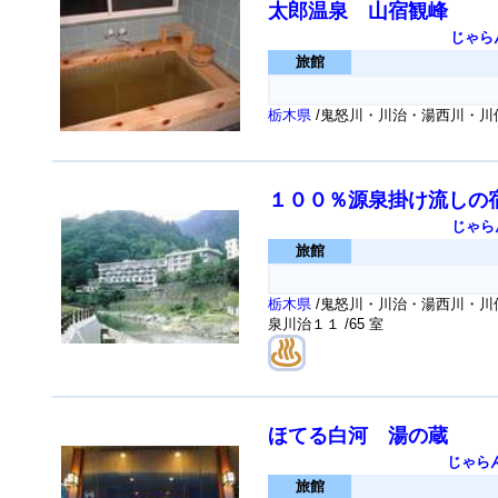
太郎温泉 山宿観峰
じゃら
旅館
栃木県
/鬼怒川・川治・湯西川・川
１００％源泉掛け流しの
じゃら
旅館
栃木県
/鬼怒川・川治・湯西川・川俣
泉川治１１
/65 室
ほてる白河 湯の蔵
じゃら
旅館