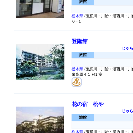
旅館
栃木県
/鬼怒川・川治・湯西川・川
６−１
登隆館
じゃ
旅館
栃木県
/鬼怒川・川治・湯西川・川俣
泉高原４１
/41 室
花の宿 松や
じゃ
旅館
栃木県
/鬼怒川・川治・湯西川・川俣