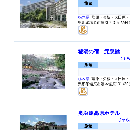
旅館
栃木県
/塩原・矢板・大田原・
県那須塩原市塩原７０５
/294
秘湯の宿 元泉館
じゃ
旅館
栃木県
/塩原・矢板・大田原・
県那須塩原市湯本塩原101
/35
奥塩原高原ホテル
じゃら
旅館