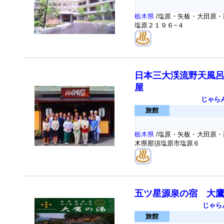
栃木県
/塩原・矢板・大田原・
塩原２１９６−４
日本三大渓流野天風
屋
じゃら
旅館
栃木県
/塩原・矢板・大田原・
木県那須塩原市塩原６
五ツ星源泉の宿 大
じゃら
旅館