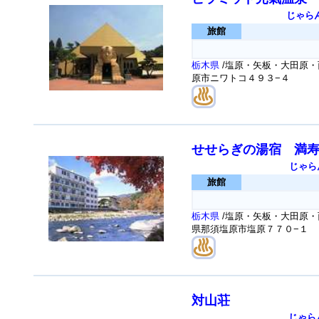
じゃら
旅館
栃木県
/塩原・矢板・大田原・
原市ニワトコ４９３−４
せせらぎの湯宿 満
じゃら
旅館
栃木県
/塩原・矢板・大田原・
県那須塩原市塩原７７０−１
対山荘
じゃら