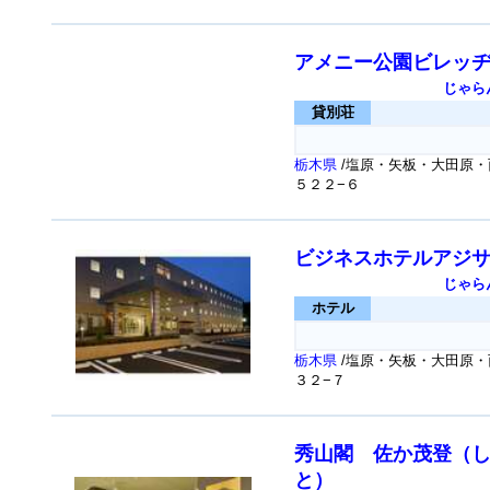
アメニー公園ビレッ
じゃら
貸別荘
栃木県
/塩原・矢板・大田原・
５２２−６
ビジネスホテルアジ
じゃら
ホテル
栃木県
/塩原・矢板・大田原・
３２−７
秀山閣 佐か茂登（
と）