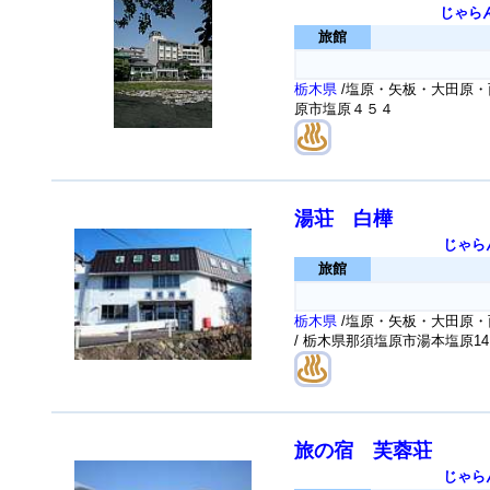
じゃら
旅館
栃木県
/塩原・矢板・大田原・
原市塩原４５４
湯荘 白樺
じゃら
旅館
栃木県
/塩原・矢板・大田原・
/ 栃木県那須塩原市湯本塩原14
旅の宿 芙蓉荘
じゃら