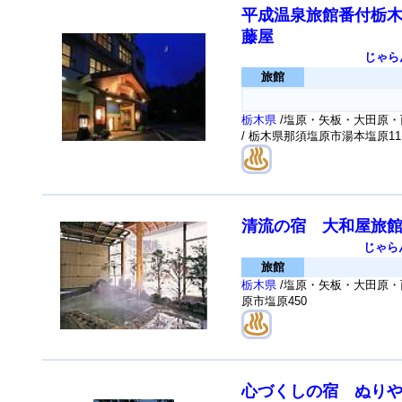
平成温泉旅館番付栃木
藤屋
じゃら
旅館
栃木県
/塩原・矢板・大田原・
/ 栃木県那須塩原市湯本塩原11
清流の宿 大和屋旅
じゃら
旅館
栃木県
/塩原・矢板・大田原・
原市塩原450
心づくしの宿 ぬり