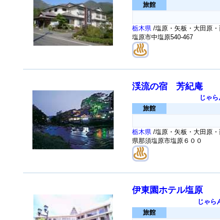
旅館
栃木県
/塩原・矢板・大田原・
塩原市中塩原540-467
渓流の宿 芳紀庵
じゃら
旅館
栃木県
/塩原・矢板・大田原・
県那須塩原市塩原６００
伊東園ホテル塩原
じゃら
旅館