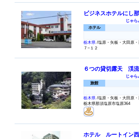
ビジネスホテルにし
じゃら
ホテル
栃木県
/塩原・矢板・大田原・
７−１２
６つの貸切露天 渓
じゃら
旅館
栃木県
/塩原・矢板・大田原・
栃木県那須塩原市塩原364
ホテル ルートイン