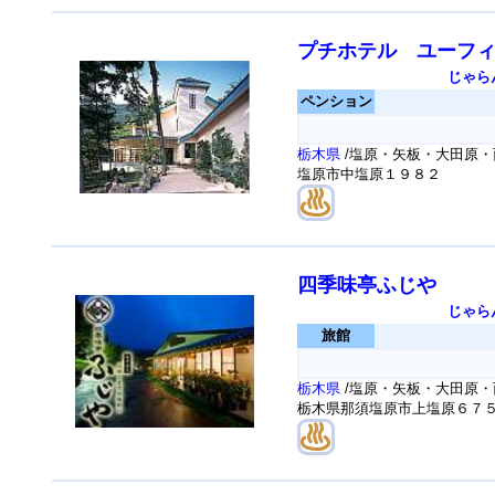
プチホテル ユーフ
じゃら
ペンション
栃木県
/塩原・矢板・大田原・
塩原市中塩原１９８２
四季味亭ふじや
じゃら
旅館
栃木県
/塩原・矢板・大田原・
栃木県那須塩原市上塩原６７