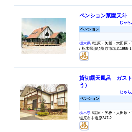
ペンション菜園天斗
じゃら
ペンション
栃木県
/塩原・矢板・大田原・
/ 栃木県那須塩原市塩原1989-1
貸切露天風呂 ガス
う）
じゃら
ペンション
栃木県
/塩原・矢板・大田原・
塩原市中塩原347-2