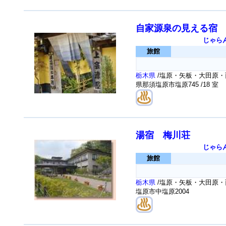
自家源泉の見える宿
じゃら
旅館
栃木県
/塩原・矢板・大田原・
県那須塩原市塩原745
/18 室
湯宿 梅川荘
じゃら
旅館
栃木県
/塩原・矢板・大田原・
塩原市中塩原2004