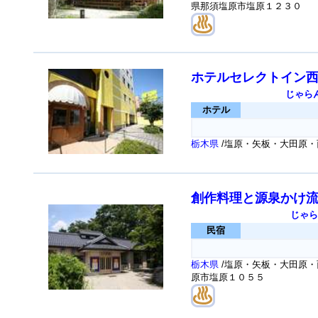
県那須塩原市塩原１２３０
ホテルセレクトイン
じゃら
ホテル
栃木県
/塩原・矢板・大田原・
創作料理と源泉かけ
じゃら
民宿
栃木県
/塩原・矢板・大田原・
原市塩原１０５５