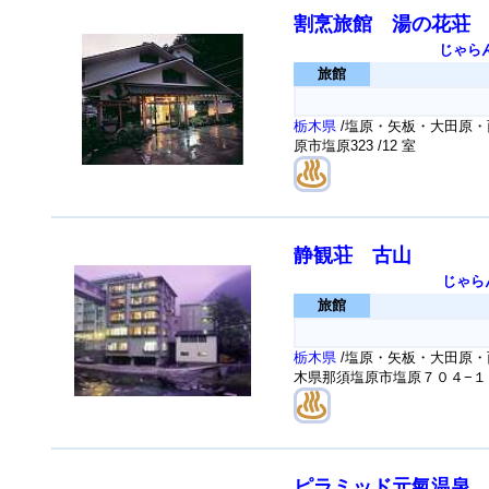
割烹旅館 湯の花荘
じゃら
旅館
栃木県
/塩原・矢板・大田原・
原市塩原323
/12 室
静観荘 古山
じゃら
旅館
栃木県
/塩原・矢板・大田原・
木県那須塩原市塩原７０４−１
ピラミッド元氣温泉