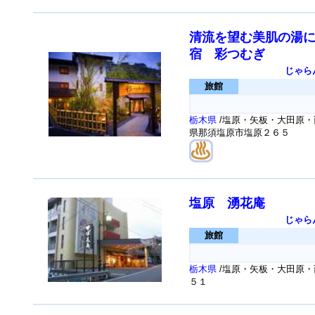
清流を望む美肌の湯
宿 彩つむぎ
じゃら
旅館
栃木県
/塩原・矢板・大田原・
県那須塩原市塩原２６５
塩原 湧花庵
じゃら
旅館
栃木県
/塩原・矢板・大田原・
５１