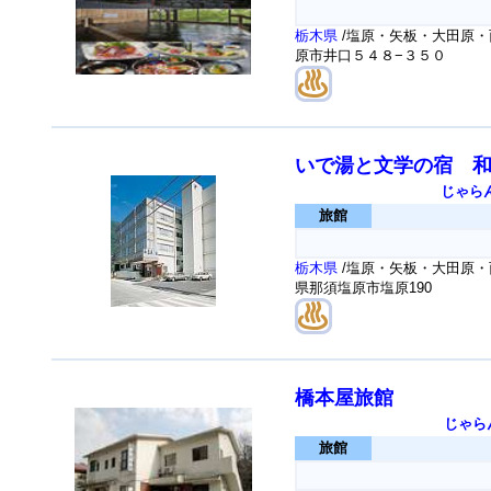
栃木県
/塩原・矢板・大田原・
原市井口５４８−３５０
いで湯と文学の宿 
じゃら
旅館
栃木県
/塩原・矢板・大田原・
県那須塩原市塩原190
橋本屋旅館
じゃら
旅館