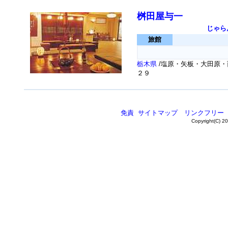
桝田屋与一
じゃら
旅館
栃木県
/塩原・矢板・大田原・
２９
免責
サイトマップ
リンクフリー
Copyright(C) 