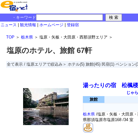
・キーワード
ニュース
|
観光情報
|
ホームページ
|
登録宿
TOP
＞
栃木県
＞
塩原・矢板・大田原・西那須野エリア
＞
塩原のホテル、旅館 67軒
全て表示
/
塩原エリアで絞込み＞
ホテル
(5)
旅館
(45)
民宿
(1)
ペンション
(
湯ったりの宿 松楓
じゃ
旅館
栃木県
/塩原・矢板・大田原・
県那須塩原市塩原168
/34 室