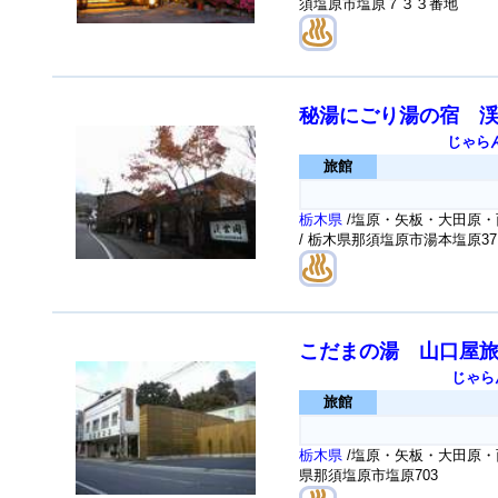
須塩原市塩原７３３番地
秘湯にごり湯の宿 
じゃら
旅館
栃木県
/塩原・矢板・大田原・
/ 栃木県那須塩原市湯本塩原37
こだまの湯 山口屋
じゃら
旅館
栃木県
/塩原・矢板・大田原・
県那須塩原市塩原703