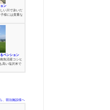
ョン
美しい川で泳いだ
お子様には貴重な
るペンション
ん南魚沼産コシヒ
も高い塩沢米で
ら、宿泊施設様へ