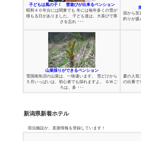
子どもは風の子！ 雪遊びが出来るペンション
昭和４０年台には関東でも 冬には毎年多くの雪が
宿から至
積もる日がありました。 子ども達は、大喜びで寒
釣りが盛
さを忘れ ･･･
山菜採りができるペンション
雪国南魚沼の山菜は、一味違います。 雪どけから
夏の人気
５月いっぱいは、初心者でも採れますよ。 ＧＷご
の出番で
ろは、多 ･･･
新潟県新着ホテル
宿泊施設が、直接情報を登録しています！