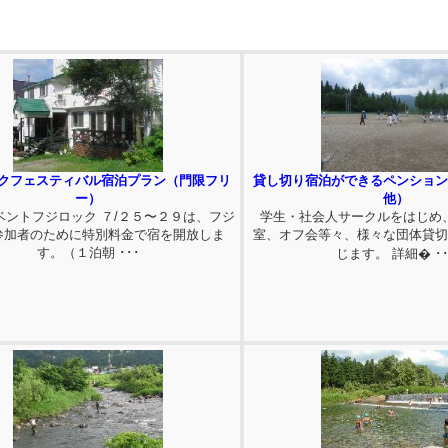
クフェスティバル宿泊プラン（門限フリ
貸し切り宿泊ができるペンショ
ー）
他）
ベントフジロック ７/２５〜２９は、フジ
学生・社会人サークルをはじめ
参加者のために特別料金で宿を開放しま
室、オフ会等々、様々な団体貸
す。（１泊朝 ･･･
じます。 詳細� ･･