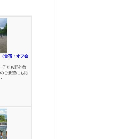
ン（合宿・オフ会
、子ども野外教
切のご要望にも応
･