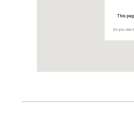
This pag
Do you own t