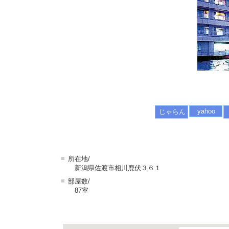
yahoo
じゃらん
■
所在地/
新潟県佐渡市相川鹿伏３６１
■
部屋数/
87室