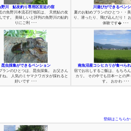
魚野川 鮎友釣り専用区至近の宿
川遊びができるペンシ
近の魚野川本流石打地区は、 天然鮎の友
夏のお勧めプランのひとつ・・
んです。 美味しいと評判の魚野川の鮎釣
り、潜ったり、飛び込んだり！ 
りにご利 ･･･
体験です� ･･･
昆虫採集ができるペンション
南魚沼産コシヒカリが食べられ
プランのひとつは、昆虫採集。 お父さん
宿でお出しするご飯は、もちろ
すね。 人気のミヤマクワガタが採れると
カリ。 その中でも日本一との声
好いです ･･･
す。 おかわ ･･･
登録はこちらか