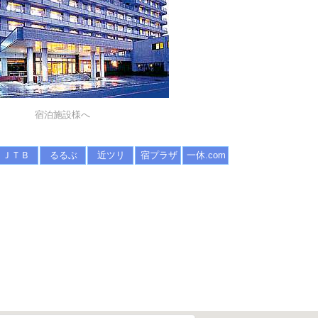
宿泊施設様へ
ＪＴＢ
るるぶ
近ツリ
宿プラザ
一休.com