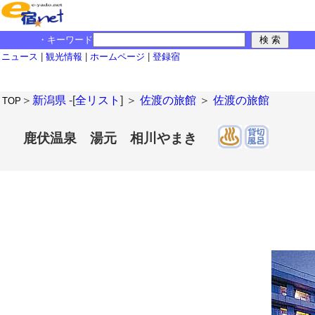
・キーワード
ニュース
|
観光情報
|
ホームページ
|
登録宿
＞
新潟県
-[
全リスト
] ＞
佐渡の旅館
＞
佐渡の旅館
TOP
鹿伏温泉 湯元 相川やまき