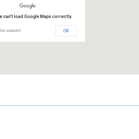
e can't load Google Maps correctly.
OK
his website?