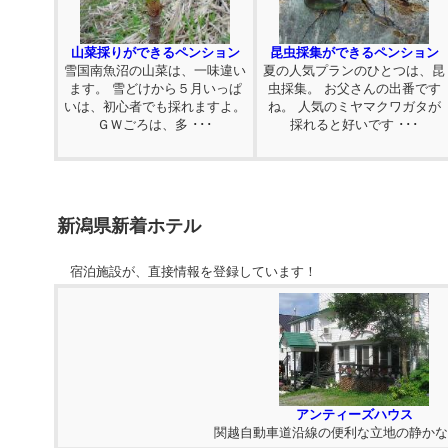
山菜採りができるペンション
昆虫採集ができるペンション
雪国南魚沼の山菜は、一味違い
夏の人気プランのひとつは、昆
ます。 雪どけから５月いっぱ
虫採集。 お父さんの出番です
いは、初心者でも採れますよ。
ね。 人気のミヤマクワガタが
ＧＷごろは、多 ･･･
採れると好いです ･･･
新潟県新着ホテル
宿泊施設が、直接情報を登録しています！
アンティーズハウス
関越自動車道沿線の便利な立地の静かな丘