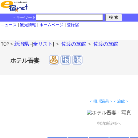
・キーワード
ニュース
|
観光情報
|
ホームページ
|
登録宿
＞
新潟県
-[
全リスト
] ＞
佐渡の旅館
＞
佐渡の旅館
TOP
ホテル吾妻
＜相川温泉＞＜旅館＞
宿泊施設様へ