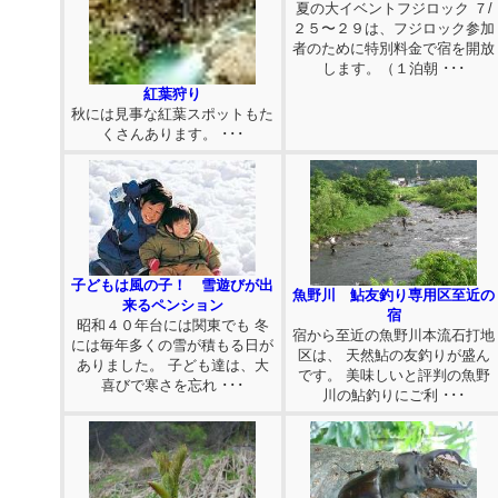
夏の大イベントフジロック ７/
２５〜２９は、フジロック参加
者のために特別料金で宿を開放
します。（１泊朝 ･･･
紅葉狩り
秋には見事な紅葉スポットもた
くさんあります。 ･･･
子どもは風の子！ 雪遊びが出
魚野川 鮎友釣り専用区至近の
来るペンション
宿
昭和４０年台には関東でも 冬
宿から至近の魚野川本流石打地
には毎年多くの雪が積もる日が
区は、 天然鮎の友釣りが盛ん
ありました。 子ども達は、大
です。 美味しいと評判の魚野
喜びで寒さを忘れ ･･･
川の鮎釣りにご利 ･･･