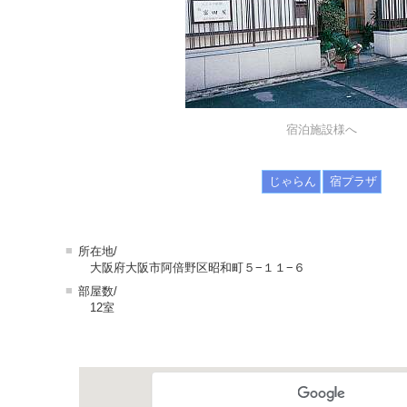
宿泊施設様へ
じゃらん
宿プラザ
■
所在地/
大阪府大阪市阿倍野区昭和町５−１１−６
■
部屋数/
12室