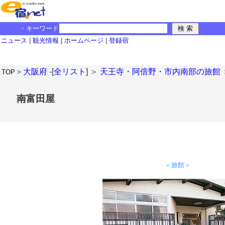
・キーワード
ニュース
|
観光情報
|
ホームページ
|
登録宿
＞
大阪府
-[
全リスト
] ＞
天王寺・阿倍野・市内南部の旅館
TOP
南富田屋
＜旅館＞