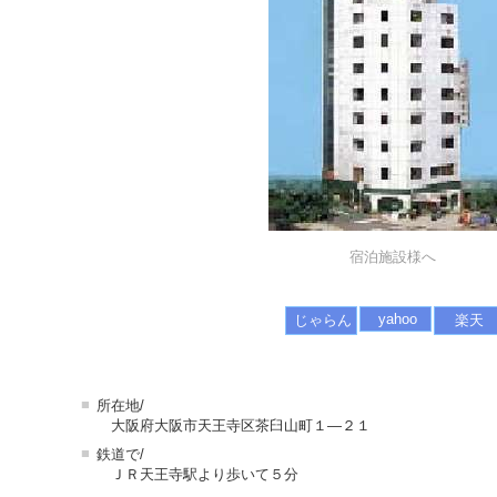
宿泊施設様へ
yahoo
じゃらん
楽天
■
所在地/
大阪府大阪市天王寺区茶臼山町１―２１
■
鉄道で/
ＪＲ天王寺駅より歩いて５分