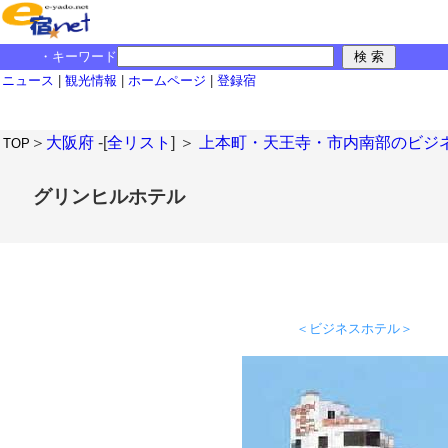
・キーワード
ニュース
|
観光情報
|
ホームページ
|
登録宿
＞
大阪府
-[
全リスト
] ＞
上本町・天王寺・市内南部のビジ
TOP
グリンヒルホテル
＜ビジネスホテル＞