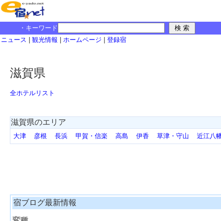
・キーワード
ニュース
|
観光情報
|
ホームページ
|
登録宿
滋賀県
全ホテルリスト
滋賀県のエリア
大津
彦根
長浜
甲賀・信楽
高島
伊香
草津・守山
近江八
宿ブログ最新情報
変種