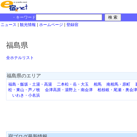
・キーワード
ニュース
|
観光情報
|
ホームページ
|
登録宿
福島県
全ホテルリスト
福島県のエリア
福島・飯坂・土湯・高湯
二本松・岳・大玉
相馬
南相馬・原町
松・東山・芦ノ牧
会津高原・湯野上・南会津
桧枝岐・尾瀬・奥会
いわき・小名浜
宿ブログ最新情報