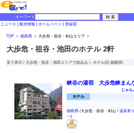
・キーワード
ニュース
|
観光情報
|
ホームページ
|
登録宿
TOP
＞
徳島県
＞
大歩危・祖谷・剣山エリア
＞
大歩危・祖谷・池田のホテル 2軒
全て表示
/
大歩危・祖谷・池田エリアで絞込み＞
ホテル
(2)
旅館
(8)
峡谷の湯宿 大歩危峡まん
じゃら
ホテル
徳島県
/大歩危・祖谷・剣山 /
温泉有
−１