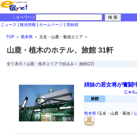
・キーワード
ニュース
|
観光情報
|
ホームページ
|
登録宿
TOP
＞
熊本県
＞
玉名・山鹿・菊池エリア
＞
山鹿・植木のホテル、旅館 31軒
全て表示
/
山鹿・植木エリアで絞込み＞
旅館
(22)
姉妹の若女将が奮闘
じゃら
旅館
熊本県
/玉名・山鹿・菊池 /