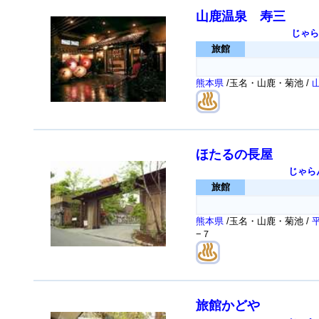
山鹿温泉 寿三
じゃら
旅館
熊本県
/玉名・山鹿・菊池 /
ほたるの長屋
じゃら
旅館
熊本県
/玉名・山鹿・菊池 /
−７
旅館かどや