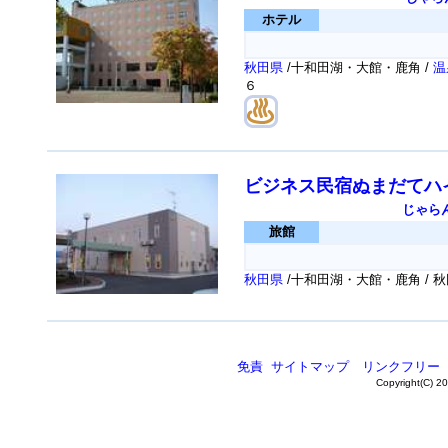
ホテル
秋田県
/十和田湖・大館・鹿角 /
温
６
ビジネス民宿ぬまだてハ
じゃら
旅館
秋田県
/十和田湖・大館・鹿角 /
免責
サイトマップ
リンクフリー
Copyright(C) 