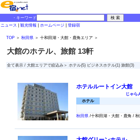
・キーワード
ニュース
|
観光情報
|
ホームページ
|
登録宿
TOP
＞
秋田県
＞
十和田湖・大館・鹿角エリア
＞
大館のホテル、旅館 13軒
全て表示
/
大館エリアで絞込み＞
ホテル
(5)
ビジネスホテル
(1)
旅館
(3)
ホテルルートイン大館
じゃら
ホテル
秋田県
/十和田湖・大館・鹿角 / 
大館グリーンホテル