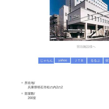
宿泊施設様へ
yahoo
じゃらん
ＪＴＢ
るるぶ
宿
■
所在地/
兵庫県明石市松の内2の2
■
部屋数/
200室