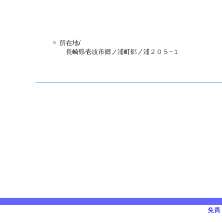
■
所在地/
長崎県壱岐市郷ノ浦町郷ノ浦２０５−１
免責