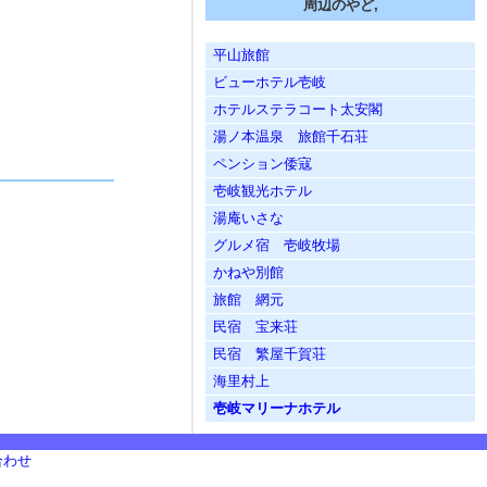
周辺のやど,
平山旅館
ビューホテル壱岐
ホテルステラコート太安閣
湯ノ本温泉 旅館千石荘
ペンション倭寇
壱岐観光ホテル
湯庵いさな
グルメ宿 壱岐牧場
かねや別館
旅館 網元
民宿 宝来荘
民宿 繁屋千賀荘
海里村上
壱岐マリーナホテル
合わせ