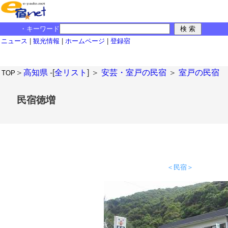
・キーワード
ニュース
|
観光情報
|
ホームページ
|
登録宿
＞
高知県
-[
全リスト
] ＞
安芸・室戸の民宿
＞
室戸の民宿
TOP
民宿徳増
＜民宿＞