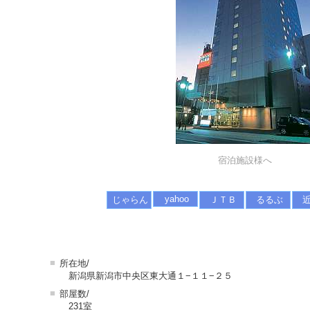
宿泊施設様へ
yahoo
じゃらん
ＪＴＢ
るるぶ
■
所在地/
新潟県新潟市中央区東大通１−１１−２５
■
部屋数/
231室