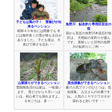
子どもは風の子！ 雪遊びが出
魚野川 鮎友釣り専用区至近の
来るペンション
宿
昭和４０年台には関東でも 冬
宿から至近の魚野川本流石打地
には毎年多くの雪が積もる日が
区は、 天然鮎の友釣りが盛ん
ありました。 子ども達は、大
です。 美味しいと評判の魚野
喜びで寒さを忘れ ･･･
川の鮎釣りにご利 ･･･
山菜採りができるペンション
昆虫採集ができるペンション
雪国南魚沼の山菜は、一味違い
夏の人気プランのひとつは、昆
ます。 雪どけから５月いっぱ
虫採集。 お父さんの出番です
いは、初心者でも採れますよ。
ね。 人気のミヤマクワガタが
ＧＷごろは、多 ･･･
採れると好いです ･･･