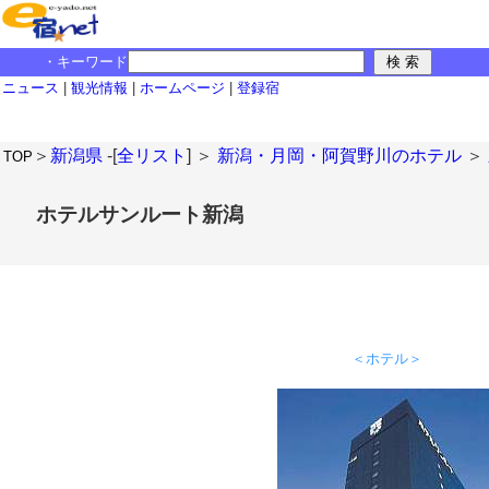
・キーワード
ニュース
|
観光情報
|
ホームページ
|
登録宿
＞
新潟県
-[
全リスト
] ＞
新潟・月岡・阿賀野川のホテル
＞
TOP
ホテルサンルート新潟
＜ホテル＞