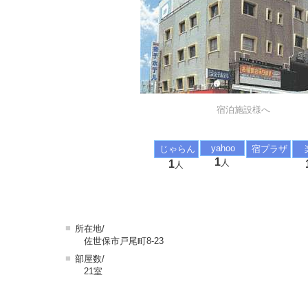
宿泊施設様へ
yahoo
じゃらん
宿プラザ
1
人
1
人
■
所在地/
佐世保市戸尾町8-23
■
部屋数/
21室