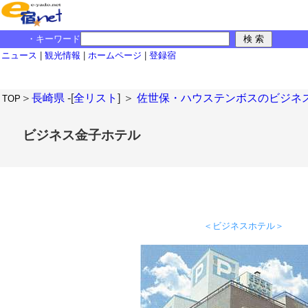
・キーワード
ニュース
|
観光情報
|
ホームページ
|
登録宿
＞
長崎県
-[
全リスト
] ＞
佐世保・ハウステンボスのビジネ
TOP
ビジネス金子ホテル
＜ビジネスホテル＞