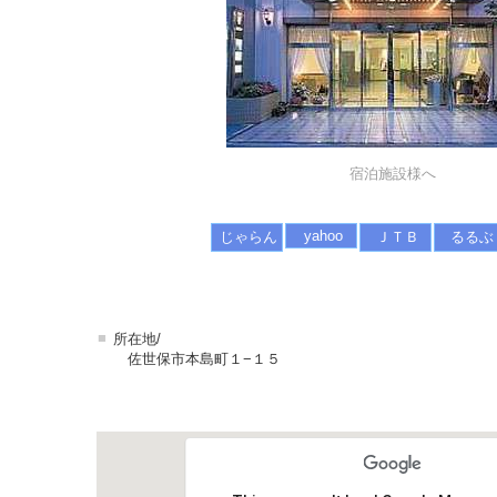
宿泊施設様へ
yahoo
じゃらん
ＪＴＢ
るるぶ
■
所在地/
佐世保市本島町１−１５