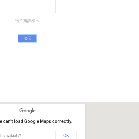
宿泊施設様へ
楽天
e can't load Google Maps correctly.
OK
his website?