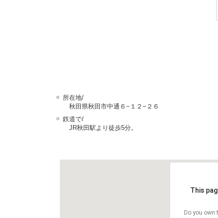
■
所在地/
秋田県秋田市中通６−１２−２６
■
鉄道で/
JR秋田駅より徒歩5分。
This pag
Do you own t