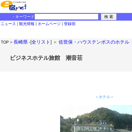
・キーワード
ニュース
|
観光情報
|
ホームページ
|
登録宿
＞
長崎県
-[
全リスト
] ＞
佐世保・ハウステンボスのホテル
TOP
ビジネスホテル旅館 潮音荘
＜ホテル＞