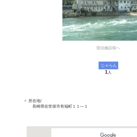
宿泊施設様へ
じゃらん
1
人
■
所在地/
長崎県佐世保市有福町１１―１