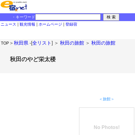
・キーワード
ニュース
|
観光情報
|
ホームページ
|
登録宿
＞
秋田県
-[
全リスト
] ＞
秋田の旅館
＞
秋田の旅館
TOP
秋田のやど栄太楼
＜旅館＞
No Photos!