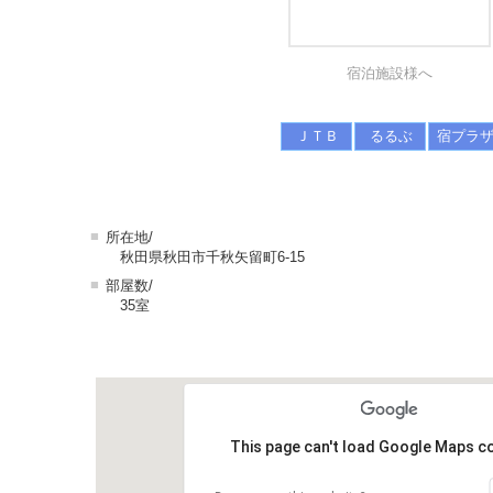
宿泊施設様へ
ＪＴＢ
るるぶ
宿プラ
■
所在地/
秋田県秋田市千秋矢留町6-15
■
部屋数/
35室
This page can't load Google Maps co